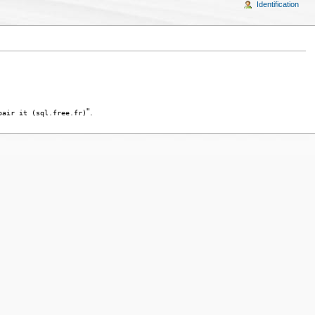
Identification
".
pair it (sql.free.fr)