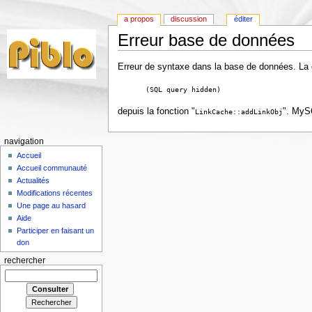
a propos
discussion
éditer
Erreur base de données
Erreur de syntaxe dans la base de données. La de
(SQL query hidden)
depuis la fonction "
". MySQ
LinkCache::addLinkObj
navigation
Accueil
Accueil communauté
Actualités
Modifications récentes
Une page au hasard
Aide
Participer en faisant un
don
rechercher