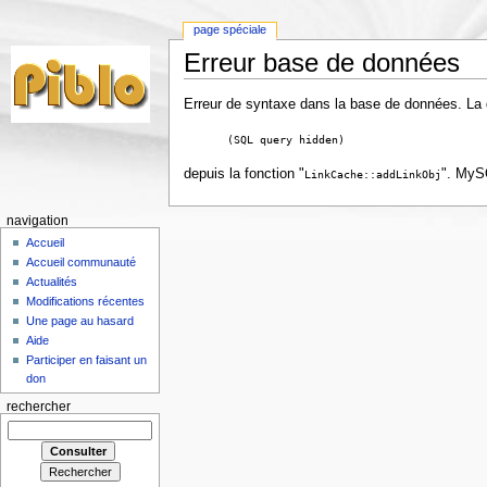
page spéciale
Erreur base de données
Erreur de syntaxe dans la base de données. La de
(SQL query hidden)
depuis la fonction "
". MySQ
LinkCache::addLinkObj
navigation
Accueil
Accueil communauté
Actualités
Modifications récentes
Une page au hasard
Aide
Participer en faisant un
don
rechercher