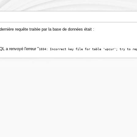
rnière requête traitée par la base de données était :
L a renvoyé l'erreur "
1034: Incorrect key file for table 'wpcur'; try to re