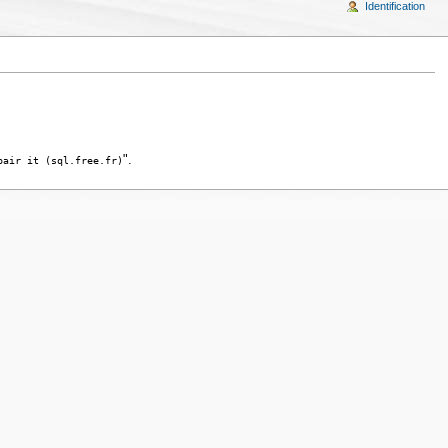
Identification
".
pair it (sql.free.fr)