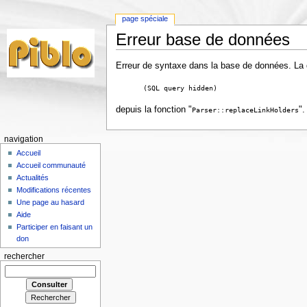
page spéciale
Erreur base de données
Erreur de syntaxe dans la base de données. La de
(SQL query hidden)
depuis la fonction "
".
Parser::replaceLinkHolders
navigation
Accueil
Accueil communauté
Actualités
Modifications récentes
Une page au hasard
Aide
Participer en faisant un
don
rechercher