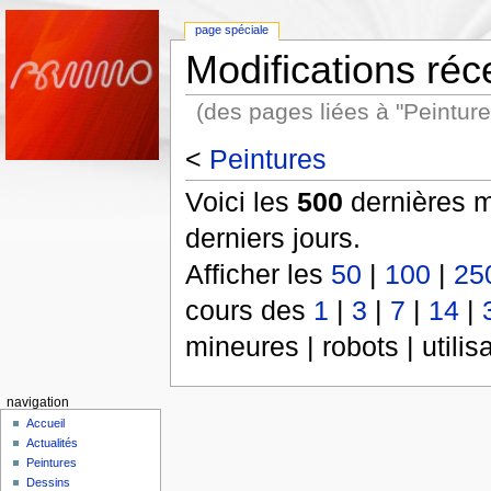
page spéciale
Modifications réc
(des pages liées à "Peinture
<
Peintures
Voici les
500
dernières m
derniers jours.
Afficher les
50
|
100
|
25
cours des
1
|
3
|
7
|
14
|
mineures | robots | utili
navigation
Accueil
Actualités
Peintures
Dessins