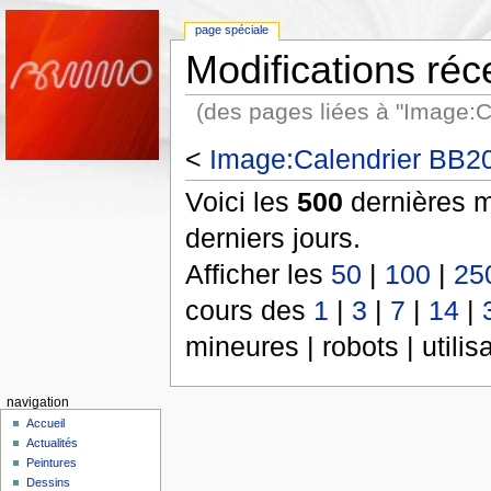
page spéciale
Modifications réc
(des pages liées à "Image:C
<
Image:Calendrier BB20
Voici les
500
dernières m
derniers jours.
Afficher les
50
|
100
|
25
cours des
1
|
3
|
7
|
14
|
mineures | robots | utili
navigation
Accueil
Actualités
Peintures
Dessins