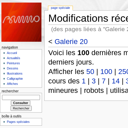
page spéciale
Modifications réc
(des pages liées à "Galerie 
<
Galerie 20
navigation
Voici les
100
dernières m
Accueil
Actualités
derniers jours.
Peintures
Dessins
Afficher les
50
|
100
|
25
Illustrations
cours des
1
|
3
|
7
|
14
|
Calligraphie
Affiches
mineures | robots | utili
rechercher
boîte à outils
Pages spéciales