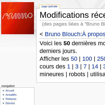
page spéciale
Modifications réc
(des pages liées à "Bruno B
<
Bruno Blouch:À propo
Voici les
50
dernières mo
derniers jours.
Afficher les
50
|
100
|
25
cours des
1
|
3
|
7
|
14
|
mineures | robots | utili
navigation
Accueil
Actualités
Peintures
Dessins