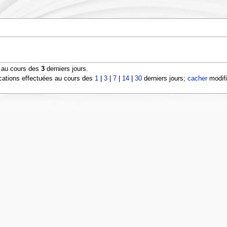
s au cours des
3
derniers jours.
cations effectuées au cours des
1
|
3
|
7
|
14
|
30
derniers jours;
cacher
modifi