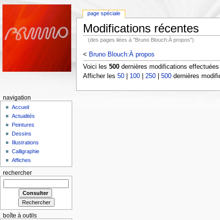
page spéciale
Modifications récentes
(des pages liées à "Bruno Blouch:À propos")
<
Bruno Blouch:À propos
Voici les
500
dernières modifications effectuée
Afficher les
50
|
100
|
250
|
500
dernières modifi
navigation
Accueil
Actualités
Peintures
Dessins
Illustrations
Calligraphie
Affiches
rechercher
boîte à outils