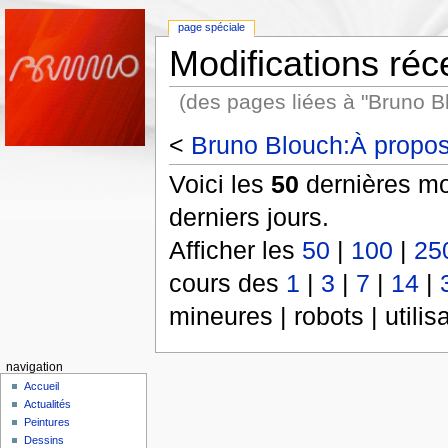
page spéciale
Modifications réc
(des pages liées à "Bruno B
<
Bruno Blouch:À propo
Voici les
50
dernières mo
derniers jours.
Afficher les
50
|
100
|
25
cours des
1
|
3
|
7
|
14
|
mineures | robots | utili
navigation
Accueil
Actualités
Peintures
Dessins