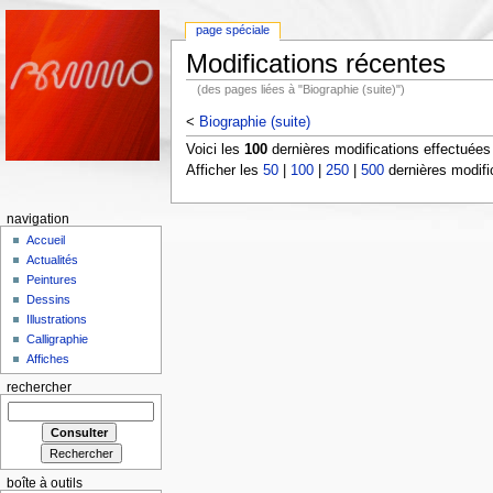
page spéciale
Modifications récentes
(des pages liées à "Biographie (suite)")
<
Biographie (suite)
Voici les
100
dernières modifications effectuée
Afficher les
50
|
100
|
250
|
500
dernières modifi
navigation
Accueil
Actualités
Peintures
Dessins
Illustrations
Calligraphie
Affiches
rechercher
boîte à outils