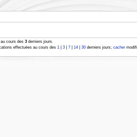
s au cours des
3
derniers jours.
cations effectuées au cours des
1
|
3
|
7
|
14
|
30
derniers jours;
cacher
modifi